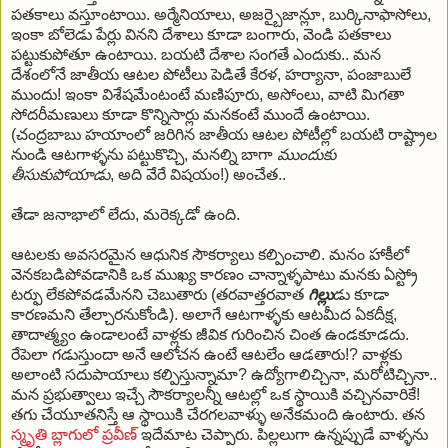
పతకాలు వస్తూంటాయి. అర్మేనియాలు, అజర్బైజాన్లూ, బుర్కినాఫాసోలు,
ఇంకా బోలెడు పేర్లు వినని దేశాలు కూడా బంగారు, వెండి పతకాలు
పట్టుకుపోతూ ఉంటాయి. బయటి దేశాల సంగతే ఎందుకు.. మన
దేశంలోనే జాతీయ ఆటల పోటీలు పెడితే కేరళ, హర్యానా, పంజాబులే
ముందు! ఇంకా విశేషమేంటంటే మణిపూరు, అసోంలు, వాటి మిగతా
సోదరీమణులు కూడా కొన్నిసార్లు మనకంటే ముందే ఉంటాయి.
(చంద్రబాబు హయాంలో జరిగిన జాతీయ ఆటల పోటీల్లో బయటి రాష్ట్రాల
నుండి ఆటగాళ్ళను పట్టుకొచ్చి, మనల్ని బాగా
ముందుకు
తీసుకుపోయాడు
, అది వేరే విషయం!) అంచేత..
తేడా జనాభాలో లేదు, మరెక్కడో ఉంది.
ఆటలకు అవసరమైన ఆధునిక సౌకర్యాలు కల్పించాలి. మనం హాకీలో
వెనకబడిపోవడానికి ఒక ముఖ్య కారణం చాన్నాళ్ళపాటు మనకు ఏస్ట్రో
టర్ఫు లేకపోవడమేనని చెబుతారు (తరవాత్తరవాత
గిల్లు
డు కూడా
కారణమని తేల్చారనుకోండి). అలాగే ఆటగాళ్ళకు ఆటమీద ఏకదీక్ష,
తాదాత్మ్యం ఉండాలంటే వాళ్లకు జీవిక గురించిన చింత ఉండకూడదు.
రేపెలా గడుస్తుందా అనే ఆలోచన ఉంటే ఆటలేం ఆడతారు!? వాళ్లకు
అలాంటి సదుపాయాలు కల్పిస్తున్నామా? ఉద్యోగాలిచ్చినా, మరోటిచ్చినా..
మన ప్రభుత్వాలు ఇచ్చే సౌకర్యాలన్నీ ఆటల్లో ఒక స్థాయికి వచ్చినవారికే!
తగు చేయూతనిస్తే ఆ స్థాయికి చేరగలవాళ్ళు అనేకమంది ఉంటారు. తన
స్మృతి బ్లాగులో ప్రవీణ్
ఇదేమాట చెప్పారు. పిల్లలుగా ఉన్నప్పుడే వాళ్ళను