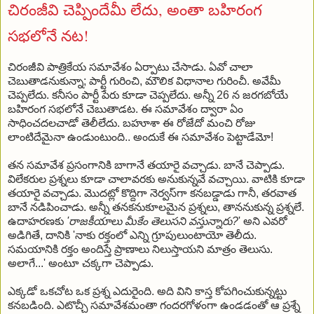
చిరంజీవి చెప్పిందేమీ లేదు, అంతా బహిరంగ
సభలోనే నట!
చిరంజీవి పాత్రికేయ సమావేశం ఏర్పాటు చేసాడు. ఏవో చాలా
చెబుతాడనుకున్నా; పార్టీ గురించి, మౌలిక విధానాల గురించీ. అవేమీ
చెప్పలేదు. కనీసం పార్టీ పేరు కూడా చెప్పలేదు. అన్నీ 26 న జరగబోయే
బహిరంగ సభలోనే చెబుతాడట. ఈ సమావేశం ద్వారా ఏం
సాధించదలచాడో తెలీలేదు. బహూశా ఈ రోజేదో మంచి రోజు
లాంటిదేమైనా ఉండుంటుంది.. అందుకే ఈ సమావేశం పెట్టాడేమో!
తన సమావేశ ప్రసంగానికి బాగానే తయారై వచ్చాడు. బానే చెప్పాడు.
విలేకరుల ప్రశ్నలు కూడా చాలావరకు అనుకున్నవే వచ్చాయి. వాటికి కూడా
తయారై వచ్చాడు. మొదట్లో కొద్దిగా నెర్వస్‌గా కనబడ్డాడు గానీ, తరవాత
బానే నడిపించాడు. అన్నీ తనకనుకూలమైన ప్రశ్నలు, తాననుకున్న ప్రశ్నలే.
ఉదాహరణకు
'రాజకీయాలు మీకేం తెలుసని వస్తున్నారు?
' అని ఎవరో
అడిగితే, దానికి 'నాకు రక్తంలో ఎన్ని గ్రూపులుంటాయో తెలీదు.
సమయానికి రక్తం అందిస్తే ప్రాణాలు నిలుస్తాయని మాత్రం తెలుసు.
అలాగే...' అంటూ చక్కగా చెప్పాడు.
ఎక్కడో ఒకచోట ఒక ప్రశ్న ఎదురైంది. అది విని కాస్త కోపగించుకున్నట్టు
కనబడింది. ఎటొచ్చీ సమావేశమంతా గందరగోళంగా ఉండడంతో ఆ ప్రశ్నే