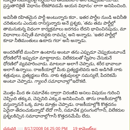
ప్రస్తుతానికైతే 'విధానం లేకపోవడమే ఆయన విధానం' లాగా అనిపించింది.
అవినీతి రహితమైన పార్టీ అంటున్నారు కదా.. ఇతర పార్టీల నుండి అవినీతి
చరితులను ఎందుకు రానిస్తున్నారు అనే ప్రశ్నకు, 'తమ తమ పార్టీల్లో
తామనుకున్న విధంగా కార్యక్రమాలు జరగడం లేదని భావించినపుడు, మా
విధానాలు నచ్చితే మావద్దకు రావచ్చు' అని అన్నాడు. 'ఇతర పార్టీల్లో
కూడా నీతిమంతులు ఉటారు గదా' అనీ అన్నాడు.
అందరితోటీ మంచిగా ఉంటాను అంటూ తను ఎప్పుడూ చెప్పుకుంటూండే
ధోరణిలోనే ఇప్పుడూ మాట్టాడాడు. విలేకరులతో స్నేహం చేసుకునే
ధోరణిలో వ్యవహరించాడు. మాటలూ అలాగే చెప్పాడు, శరీర భావాలూ
అలాగే ఉన్నాయి. రాజకీయాల్లో మీకు ప్రత్యర్థులెవరు అని అడిగితే నాకు
శత్రువులు, ప్రత్యర్థులు లేరు. నాకు శత్రువులల్లా సమస్యలే, పేదరికమే
అంటూ చెప్పాడు.
గ్యాలరీ సమాధానాల్లో
ఇదొకటి.
మొత్తం మీద ఈ సమావేశం ద్వారా చిరంజీవి అసలు విషయం గురించి
చెప్పింది తక్కువ, చెప్పనిది ఎక్కువ అనిపించింది.
తాను రాజకీయాల్లోకి
వస్తున్నాననే ఒక్క మాట మాత్రం చెప్పాడు.
రాజకీయాల్లోకి కొత్తదనం
ఏదైనా తేదలచుకున్నాడో లేదో గానీ, సమావేశ ప్రసంగంలోగానీ, విలేకరుల
ప్రశ్నలకిచ్చిన సమాధానాల్లోగానీ కొత్తదనమేమీ లేదు.
చదువరి
:::::
8/17/2008 04:25:00 PM
19 కామెంట్‌లు: