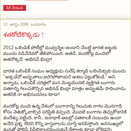
షేర్ చేయండి
13, ఆగస్టు 2008, బుధవారం
శతకోటికొక్కడు !
2012 ఒలింపిక్ పోటీల్లో మువ్వన్నెల జండాని చేబట్టి భారత జట్టుకు
ముందు నడిచేదెవరో తేలిపోయింది. అతడే, వందకోట్ల మందిలో
అతనొక్కడే -అభినవ్ భింద్రా!
భారత ఒలింపిక్ సంఘం అధ్యక్షుడు సురేష్ కల్మాడి ఒలింపిక్సుకు ముందు
"
అక్కడేదో అద్భుతాలు జరిగిపోతాయని ఆశలు పెట్టుకోకండి.
" అని
అన్నాడు.
ఒలింపిక్ చరిత్రలో మన మొట్టమొదటి వ్యక్తిగత బంగారు
పతకాన్ని గెలుచుకొచ్చిన అభినవ్ భింద్రా మాత్రం అద్భుతమే సాధించాడు.
అతనికి నా అభినందనలు కూడా!
వందకోట్ల మంది ఉన్న దేశంలో బంగారాన్ని గెలుచుకు రాగల మొనగాడి
కోసం వెతుక్కోవాల్సిన పరిస్థితి వచ్చింది. మొదటి బంగారం తెచ్చుకోడానికి
వందేళ్ళు పట్టింది. కానీ.. జనాభాకీ ఆటల్లో పతకాలకీ సంబంధం ఉందా
అనేది ప్రశ్న. లేదని కొన్ని వాస్తవాలను చూస్తే అనిపిస్తోంది. జనసంఖ్యలో
మనతో పోలిస్తే పిపీలికాలనిపించుకునే దేశాలకు కూడా బోలెడన్ని