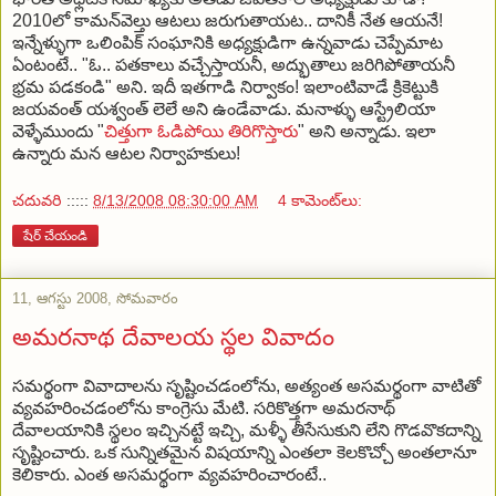
2010లో కామన్‌వెల్తు ఆటలు జరుగుతాయట.. దానికీ నేత ఆయనే!
ఇన్నేళ్ళుగా ఒలింపిక్ సంఘానికి అధ్యక్షుడిగా ఉన్నవాడు చెప్పేమాట
ఏంటంటే.. "ఓ.. పతకాలు వచ్చేస్తాయనీ, అద్భుతాలు జరిగిపోతాయనీ
భ్రమ పడకండి" అని. ఇదీ ఇతగాడి నిర్వాకం! ఇలాంటివాడే క్రికెట్టుకి
జయవంత్ యశ్వంత్ లెలే అని ఉండేవాడు. మనాళ్ళు ఆస్ట్రేలియా
వెళ్ళేముందు "
చిత్తుగా ఓడిపోయి తిరిగొస్తారు
" అని అన్నాడు. ఇలా
ఉన్నారు మన ఆటల నిర్వాహకులు!
చదువరి
:::::
8/13/2008 08:30:00 AM
4 కామెంట్‌లు:
షేర్ చేయండి
11, ఆగస్టు 2008, సోమవారం
అమరనాథ దేవాలయ స్థల వివాదం
సమర్థంగా వివాదాలను సృష్టించడంలోను, అత్యంత అసమర్థంగా వాటితో
వ్యవహరించడంలోను కాంగ్రెసు మేటి. సరికొత్తగా అమరనాథ్
దేవాలయానికి స్థలం ఇచ్చినట్టే ఇచ్చి, మళ్ళీ తీసేసుకుని లేని గొడవొకదాన్ని
సృష్టించారు. ఒక సున్నితమైన విషయాన్ని ఎంతలా కెలకొచ్చో అంతలానూ
కెలికారు. ఎంత అసమర్థంగా వ్యవహరించారంటే..