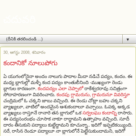
చదువరి
▼
30, ఆగస్టు 2008, శనివారం
కందానికో నూలుపోగు
ఏ యుగంలోనైనా అందం నాలుగు పాదాల మీదా నడిచే పద్యం, కందం. ఈ
మధ్య బ్లాగుల్లో మళ్ళీ కంద పద్యం కాంతులీనింది -ముఖ్యంగా రెండు
బ్లాగుల కారణంగా.
కందపద్యం ఎలా చెప్పాలో
రాకేశ్వరరావు సచిత్రంగా
సోదాహరణంగా వివరించారు.
కందపు గ్లామరును, గ్రామరునూ వివరిస్తూ
చంద్రిమలో ఓ చక్కని జాబు వచ్చింది. ఈ రెండు చోట్లా బహు చక్కని
వ్యాఖ్యలూ, వాటిలో అందమైన ఆశుకందాలూ వచ్చాయి. ఓపక్క అక్కడ
వ్యాఖ్యలు రాస్తూనే రానారె తన బ్లాగులో ఒక
సర్వలఘు కందాన్ని
రాసారు.
ఈ పద్యసంరంభం చూసాక నాకూ రాద్దామని ఉత్సాహం వచ్చింది. సూదీ
దారం తీసుకుని పద్యాలు కుట్టేద్దామని కూచున్నా.. ఇదిగో ఇప్పటికయ్యింది.
సరే, రాసిన రెండూ పద్యాలూ నా బ్లాగులోనే పెట్టేసుకుందామని, ఇదిగో