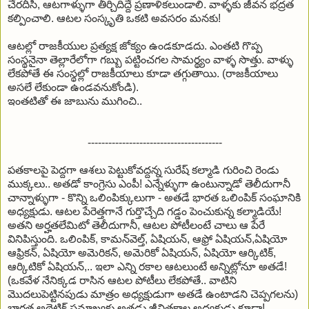
చేరదీసి, ఆటగాళ్ళుగా తీర్చిదిద్దే ప్రణాళికలుండాలి. వాళ్ళకు జీవన భద్రత
కల్పించాలి. ఆటల సంస్కృతి ఒకటి అవసరం మనకు!
ఆటల్లో రాజకీయుల ప్రత్యక్ష జోక్యం ఉండకూడదు. ఎంతటి గొప్ప
సంస్థనైనా తెల్లారేలోగా గబ్బు పట్టించగల సామర్థ్యం వాళ్ళ సొత్తు. వాళ్ళు
లేకపోతే ఈ సంస్థల్లో రాజకీయాలు కూడా తగ్గుతాయి. (రాజకీయాలు
అసలే లేకుండా ఉండవనుకోండి).
ఇంతటితో ఈ జాబును ముగించి..
---------------------------------------
పతకాలపై పెద్దగా ఆశలు పెట్టుకోవద్దన్న సురేష్ కల్మాడి గురించి రెండు
ముక్కలు.. అతడో కాంగ్రెసు ఎంపీ! ఎన్నేళ్ళుగా ఉంటున్నాడో తెలీదుగానీ
చాన్నాళ్ళుగా - కొన్ని ఒలింపిక్కులుగా - అతడే భారత ఒలింపిక్ సంఘానికి
అధ్యక్షుడు. ఆటల పేరెత్తగానే గుర్తొచ్చేది గడ్డం పెంచుకున్న కల్మాడియే!
అతని అర్హతలేమిటో తెలీదుగానీ, ఆటల పోటీలంటే చాలు ఆ పేరే
వినిపిస్తుంది. ఒలింపిక్, కామన్‌వెల్త్, ఏషియన్, ఆఫ్రో ఏషియన్,ఏషియో
ఆఫ్రికన్, ఏషియో అమెరికన్, అమెరికో ఏషియన్, ఏషియో ఆర్కిటిక్,
ఆర్కిటికో ఏషియన్,.. ఇలా ఎన్ని రకాల ఆటలుంటే అన్నిట్లోనూ అతడే!
(ఒకవేళ నేనిక్కడ రాసిన ఆటల పోటీలు లేకపోతే.. వాటిని
మొదలుపెట్టినపుడు మాత్రం అధ్యక్షుడుగా అతడే ఉంటాడని చెప్పగలను)
భారత అథ్లెటిక్ సమాఖ్యకు అతడు జీవితకాల అధ్యక్షుడు కూడా!