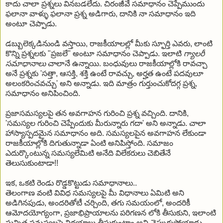
కాదు చాలా ప్రశ్నలు వినబడలేదు. చిరంజీవే సమాధానం చెప్పేముందు
ఫలానా వాళ్ళు ఫలానా ప్రశ్న అడిగారు, దానికి నా సమాధానం ఇది
అంటూ చెప్పాడు.
డబ్బులెక్కడినుండి వస్తాయి, రాజకీయాలల్లో మీకు స్ఫూర్తి ఎవరు, లాంటి
కొన్ని ప్రశ్నలకు "ప్రజలే" అంటూ సమాధానం చెప్పాడు. ఇలాటి
గ్యాలరీ
సమాధానాలు
చాలానే ఉన్నాయి. బంధువులు రాజకీయాల్లోకి రావచ్చా
అనే ప్రశ్నకు 'సత్తా, ఆసక్తి, శక్తి ఉంటే రావచ్చు, అర్హత ఉంటే పదవులూ
అలంకరించవచ్చు' అని అన్నాడు. ఇది మాత్రం గుర్తుంచుకోదగ్గ ప్రశ్న,
సమాధానం అనిపించింది.
ప్రజాసమస్యలపై తన అవగాహన గురించి ప్రశ్న వచ్చింది. దానికి,
'సమస్యల గురించి చెప్పేందుకు మీరున్నారు గదా' అని అన్నాడు. చాలా
హాస్యాస్పదమైన సమాధానం అది. సమస్యలపైన అవగాహన లేకుండా
రాజకీయాల్లోకి దిగుతున్నాడా ఏంటి అనిపిస్తోంది. సమాజం
ఎదుర్కొంటున్న సమస్యలేమిటి అనేది విలేకరులు చెబితేనే
తెలుసుకుంటాడా!!
ఇక, ఒకటి రెండు రొడ్డకొట్టుడు సమాధానాలు..
తెలంగాణ వంటి వివిధ సమస్యలపై మీ విధానాలు ఏమిటి అని
అడిగినపుడు, అందరితోటీ చర్చింది, తగు సమయంలో, అందరికీ
ఆమోదయోగ్యంగా, ప్రజాభిప్రాయాలను పరిగణన లోకి తీసుకుని, ఇలాంటి
సున్నిత సమస్యలపై నిర్ణయాలు తీసుకుంటాం అని చెప్పుకుపోయాడు.