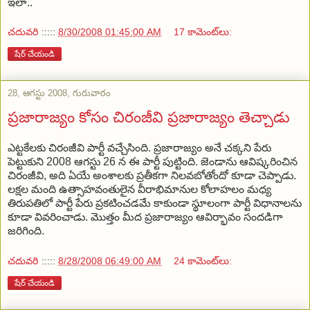
ఇలా..
చదువరి
:::::
8/30/2008 01:45:00 AM
17 కామెంట్‌లు:
షేర్ చేయండి
28, ఆగస్టు 2008, గురువారం
ప్రజారాజ్యం కోసం చిరంజీవి ప్రజారాజ్యం తెచ్చాడు
ఎట్టకేలకు చిరంజీవి పార్టీ వచ్చేసింది. ప్రజారాజ్యం అనే చక్కని పేరు
పెట్టుకుని 2008 ఆగస్టు 26 న ఈ పార్టీ పుట్టింది. జెండాను ఆవిష్కరించిన
చిరంజీవి, అది ఏయే అంశాలకు ప్రతీకగా నిలవబోతోందో కూడా చెప్పాడు.
లక్షల మంది ఉత్సాహవంతులైన వీరాభిమానుల కోలాహలం మధ్య
తిరుపతిలో పార్టీ పేరు ప్రకటించడమే కాకుండా స్థూలంగా పార్టీ విధానాలను
కూడా వివరించాడు. మొత్తం మీద ప్రజారాజ్యం ఆవిర్భావం సందడిగా
జరిగింది.
చదువరి
:::::
8/28/2008 06:49:00 AM
24 కామెంట్‌లు:
షేర్ చేయండి