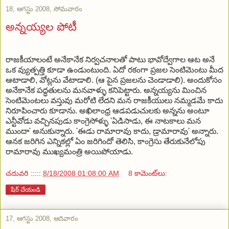
18, ఆగస్టు 2008, సోమవారం
అన్నయ్యల పోటీ
రాజకీయాలంటే అనేకానేక నిర్వచనాలతో పాటు భావోద్వేగాల ఆట అనే
ఒక వ్యుత్పత్తి కూడా ఉండుంటుంది. ఏదో రకంగా ప్రజల సెంటిమెంటు మీద
ఆటాడాలి, వోట్లను వేటాడాలి. (ఆ పైన ప్రజలను చెండాడాలి). అందుకోసం
అనేకానేక పద్ధతులను మనవాళ్ళు కనిపెట్టారు. అన్నయ్యను మించిన
సెంటిమెంటలు వస్తువు మరోటి లేదని మన రాజకీయులు నమ్మడమే కాదు
నిరూపించారు కూడాను. అఖిలాంధ్ర ఆడపడుచులకు అన్నను అంటూ
ఎన్టీవోడు వచ్చినపుడు కాంగ్రెసోళ్ళు 'ఏడిసాడు, ఈ నాటకాలు మన
ముందా' అనుకున్నారు. 'ఈడు రామారావు కాదు, డ్రామారావు' అన్నారు.
ఆనక జరిగిన ఎన్నికల్లో ఏం జరిగిందో తెలిసి, కాంగ్రెసు తేరుకునేలోపు
రామారావు ముఖ్యమంత్రి అయిపోయాడు.
చదువరి
:::::
8/18/2008 01:08:00 AM
8 కామెంట్‌లు:
షేర్ చేయండి
17, ఆగస్టు 2008, ఆదివారం